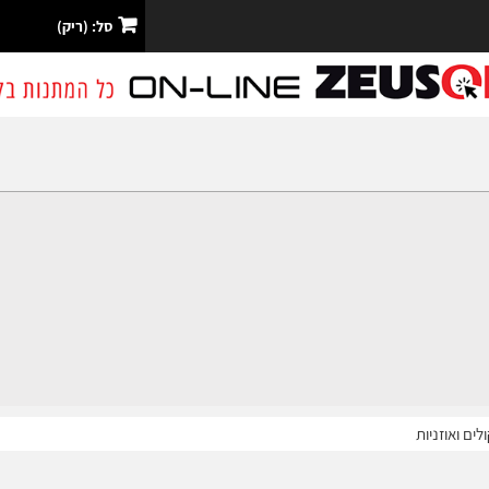
סל:
(ריק)
לים ואוזניות