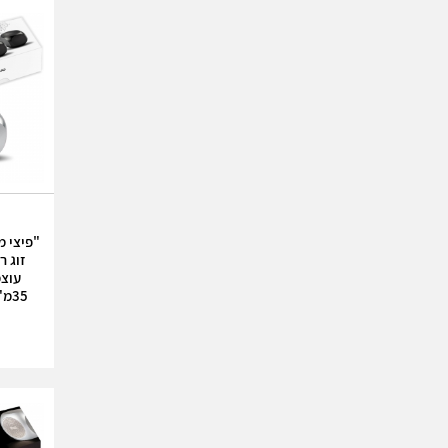
35מ"מ בלבד בצבע כסף