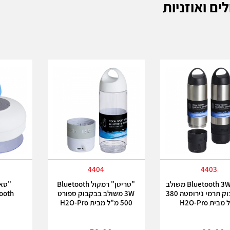
ים ואוזניות
4404
4403
רמקול Bluetooth 3W משולב
"טריטן" רמקול Bluetooth
"סאב
עם בקבוק תרמי נירוסטה 380
3W משולב בבקבוק ספורט
lueTooth
בית H2O-Pro
500 מ"ל מבית H2O-Pro