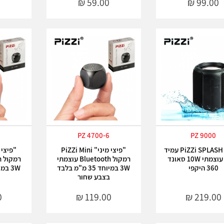
PZ 4700-6
PZ 9000
רמקול PiZZi SPLASH עמיד
"פיצי מיני" PiZZi Mini
למים עוצמתי 10W סאונד
רמקול Bluetooth עוצמתי
360 היקפי
3W במיוחד 35 מ"מ בלבד
בצבע שחור