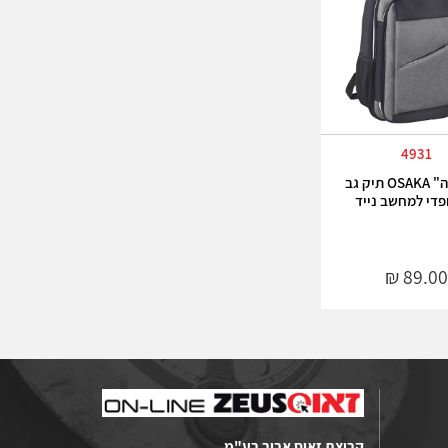
4931
"אוסקה" OSAKA תיק גב
פדי למחשב נייד
קבוצת זאוס אביב בע"מ