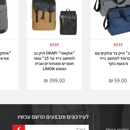
6030
4535
ג" תיק צד עסקים עם
"אוקאפי" OKAPI תיק גב
רופד למחשב נייד
למחשב נייד עד 15'' עשוי
אורטו
ורצועת כתף
חומרים ממוחזרים מבית
המותג LIMON
לעידכונים ומבצעים הרשם עכשיו
החזרות וביטולי