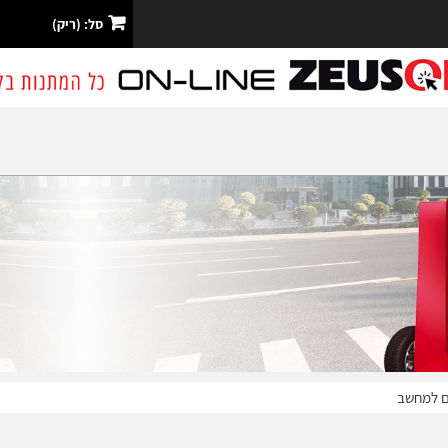
סל:
(ריק)
ם למחשב