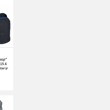
"קמפו
6
יציאת USB לטעינה נייד