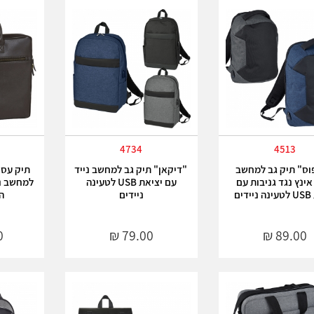
7
4734
4513
ס" תיק גב למחשב
"דיקאן" תיק גב למחשב נייד
תיק עסק
15. אינץ נגד גניבות עם
עם יציאת USB לטעינה
ים
ניידים
ה