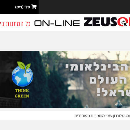
סל:
(ריק)