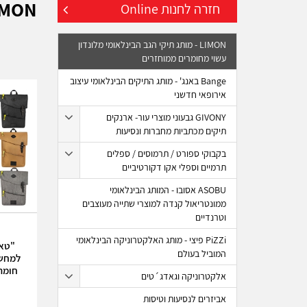
LIMON - מותג תיקי הגב הבינלאומי מלונדון ע
חזרה לחנות Online
LIMON - מותג תיקי הגב הבינלאומי מלונדון
עשוי מחומרים ממוחזרים
Bange באנג' - מותג התיקים הבינלאומי עיצוב
אירופאי חדשני
GIVONY גבעוני מוצרי עור- ארנקים
תיקים מכתביות מחברות ונסיעות
בקבוקי ספורט / תרמוסים / ספלים
תרמיים וספלי אקו דקורטיביים
ASOBU אסובו - המותג הבינלאומי
ממונטריאול קנדה למוצרי שתייה מעוצבים
וטרנדיים
PiZZi פיצי - מותג האלקטרוניקה הבינלאומי
המוביל בעולם
חומר
אלקטרוניקה וגאדג´טים
אביזרים לנסיעות וטיסות